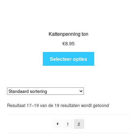
Kattenpenning ton
€
8.95
Dit
Selecteer opties
product
heeft
meerdere
variaties.
Deze
optie
Resultaat 17–19 van de 19 resultaten wordt getoond
kan
gekozen
worden
1
2
op