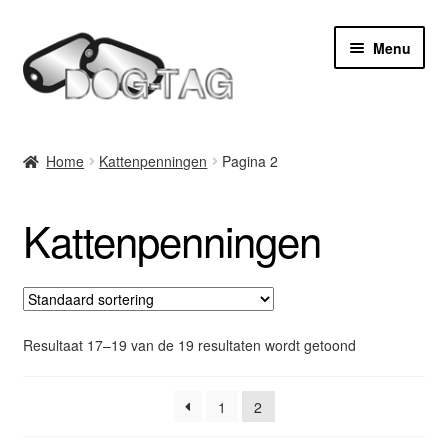
Ga
Ga
Menu
door
naar
naar
de
navigatie
inhoud
Home
Home
Kattenpenningen
Pagina 2
Subme
Producten
uitvou
Kattenpenningen
Ponsmachine huren
Subme
Service
uitvou
Contact
Resultaat 17–19 van de 19 resultaten wordt getoond
1
2