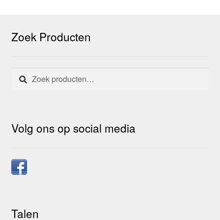
de
productpagina
Zoek Producten
Zoeken
Zoeken
naar:
Volg ons op social media
Talen