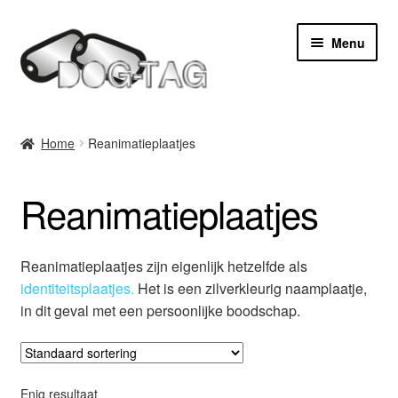
Ga
Ga
Menu
door
naar
naar
de
navigatie
inhoud
Home
Home
Reanimatieplaatjes
Subme
Producten
uitvou
Reanimatieplaatjes
Ponsmachine huren
Subme
Service
Reanimatieplaatjes zijn eigenlijk hetzelfde als
uitvou
identiteitsplaatjes.
Het is een zilverkleurig naamplaatje,
Contact
in dit geval met een persoonlijke boodschap.
Enig resultaat