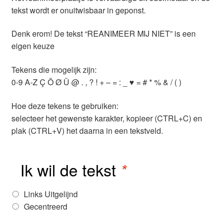
tekst wordt er onuitwisbaar in geponst.
Denk erom! De tekst “REANIMEER MIJ NIET” is een
eigen keuze
Tekens die mogelijk zijn:
0-9 A-Z Ç Ö Ø Ü @ . , ? ! + – = : _ ♥ = # * % & / ( )
Hoe deze tekens te gebruiken:
selecteer het gewenste karakter, kopieer (CTRL+C) en
plak (CTRL+V) het daarna in een tekstveld.
Ik wil de tekst
*
Links Uitgelijnd
Gecentreerd