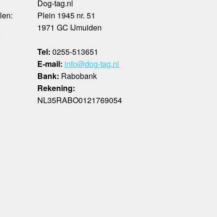
Dog-tag.nl
len:
Plein 1945 nr. 51
1971 GC IJmuiden
f
Tel:
0255-513651
E-mail:
info@dog-tag.nl
Bank:
Rabobank
Rekening:
NL35RABO0121769054