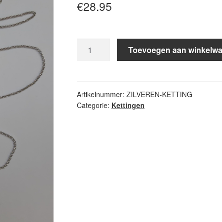
€
28.95
Zilveren
Toevoegen aan winkelw
ketting
60cm
aantal
Artikelnummer:
ZILVEREN-KETTING
Categorie:
Kettingen