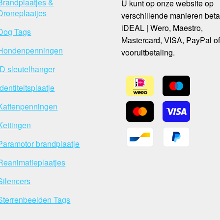
Brandplaatjes &
U kunt op onze website op
Droneplaatjes
verschillende manieren beta
iDEAL | Wero, Maestro,
Dog Tags
Mastercard, VISA, PayPal o
Hondenpenningen
vooruitbetaling.
ID sleutelhanger
Identiteitsplaatje
Kattenpenningen
Kettingen
Paramotor brandplaatje
Reanimatieplaatjes
Silencers
Sterrenbeelden Tags