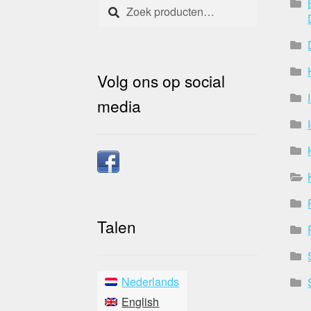
Zoeken
Zoeken
naar:
Volg ons op social
media
Talen
Nederlands
English