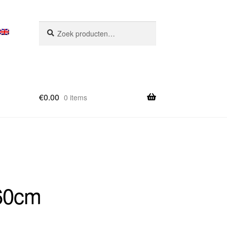
Zoeken
Zoeken
naar:
€
0.00
0 items
 60cm