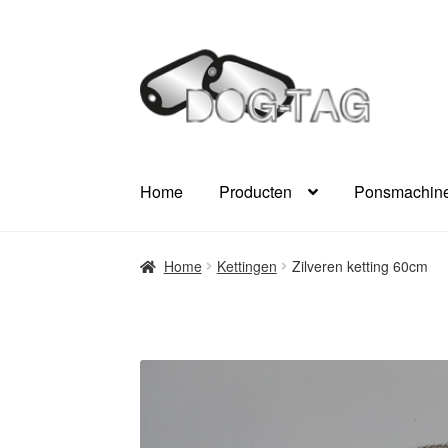
Ga
Ga
door
naar
naar
de
navigatie
inhoud
Home
Producten
Ponsmachine
Home
Kettingen
Zilveren ketting 60cm